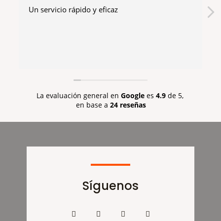
Un servicio rápido y eficaz
La evaluación general en
Google
es
4.9
de 5,
en base a
24 reseñas
Síguenos
F
T
I
G
a
w
n
o