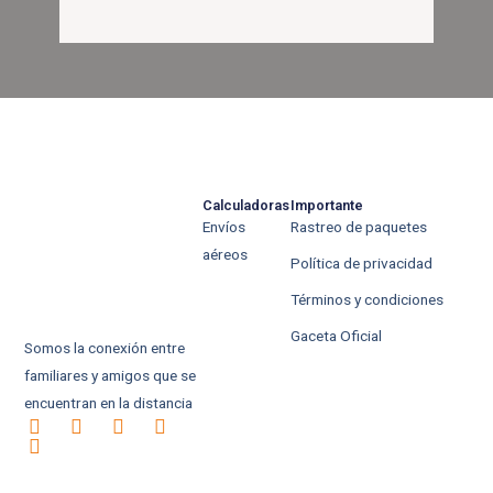
c
i
s
o
e
t
t
g
b
t
a
l
o
e
g
e
o
r
r
-
k
a
p
-
m
l
f
u
s
-
g
Calculadoras
Importante
Envíos
Rastreo de paquetes
aéreos
Política de privacidad
Términos y condiciones
Gaceta Oficial
Somos la conexión entre
familiares y amigos que se
encuentran en la distancia
F
G
I
X
W
a
o
n
-
h
c
o
s
t
a
e
g
t
w
t