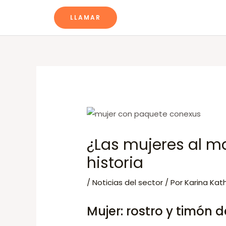
Ir
Navegación
LLAMAR
al
de
contenido
entradas
¿Las mujeres al ma
historia
/
Noticias del sector
/ Por
Karina Kat
Mujer: rostro y timón d