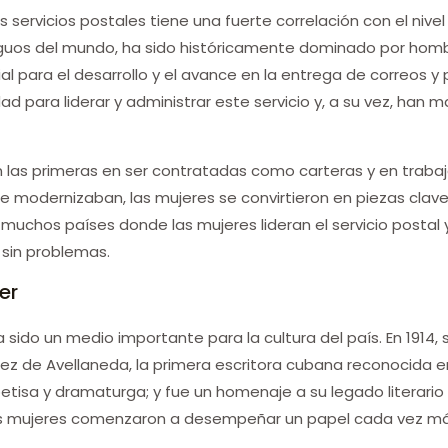
 servicios postales tiene una fuerte correlación con el nivel
iguos del mundo, ha sido históricamente dominado por hombr
 para el desarrollo y el avance en la entrega de correos y pa
 para liderar y administrar este servicio y, a su vez, han
n las primeras en ser contratadas como carteras y en traba
se modernizaban, las mujeres se convirtieron en piezas clave
hay muchos países donde las mujeres lideran el servicio posta
sin problemas.
er
sido un medio importante para la cultura del país. En 1914, s
z de Avellaneda, la primera escritora cubana reconocida en
tisa y dramaturga; y fue un homenaje a su legado literario y
as mujeres comenzaron a desempeñar un papel cada vez más 