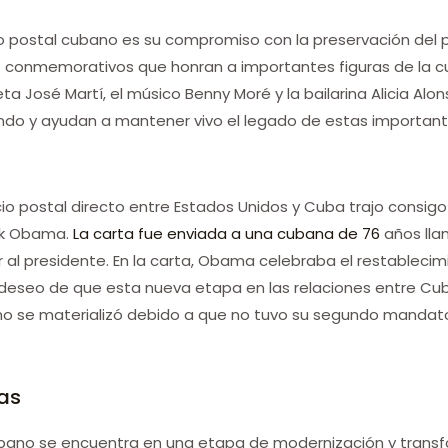
 postal cubano es su compromiso con la preservación del patr
os conmemorativos que honran a importantes figuras de la c
a José Martí, el músico Benny Moré y la bailarina Alicia Alo
undo y ayudan a mantener vivo el legado de estas importante
icio postal directo entre Estados Unidos y Cuba trajo consig
ack Obama.
La carta fue enviada a una cubana de 76
años lla
l presidente. En la carta, Obama celebraba el restablecimie
 deseo de que esta nueva etapa en las relaciones entre Cub
l no se materializó debido a que no tuvo su segundo mandat
as
 cubano se encuentra en una etapa de modernización y transf