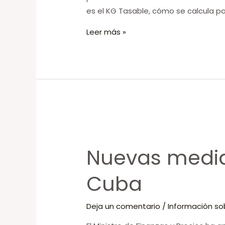
se
es el KG Tasable, cómo se calcula pa
calcula?
Leer más »
Nuevas
medidas
Nuevas medi
aduanales
en
Cuba
Cuba
Deja un comentario
/
Información so