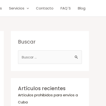
s
Servicios
Contacto
FAQ´S
Blog
Buscar
B
u
s
c
a
Artículos recientes
r
Artículos prohibidos para envíos a
p
Cuba