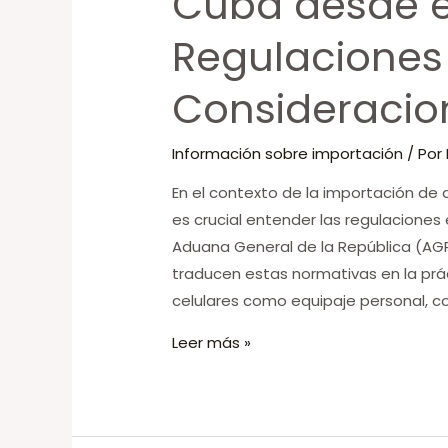
Cuba desde el
desde
Regulaciones
el
extranjero:
Consideracio
Regulaciones
y
Información sobre importación
/ Por
Consideraciones
En el contexto de la importación de 
es crucial entender las regulaciones 
Aduana General de la República (AGR
traducen estas normativas en la prá
celulares como equipaje personal, 
Leer más »