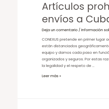
Artículos pro
para
envíos
envíos a Cub
a
Cuba
Deja un comentario
/
Información so
CONEXUS pretende en primer lugar ac
están distanciados geográficamente.
equipo y damos cada paso en función 
organizados y seguros. Por estas raz
la legalidad y el respeto de …
Leer más »