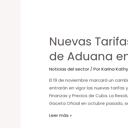
Nuevas
Tarifas
Nuevas Tarifa
para
Servicios
de Aduana e
de
Aduana
Noticias del sector
/ Por
Karina Kathy
en
Cuba
El 19 de noviembre marcará un cambi
entrarán en vigor las nuevas tarifas 
Finanzas y Precios de Cuba. La Resolu
Gaceta Oficial en octubre pasado, se
Leer más »