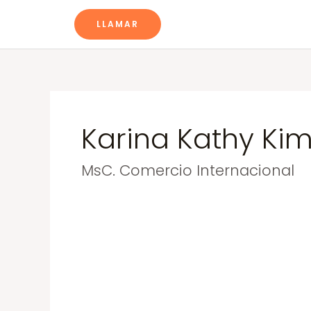
Ir
Navegación
LLAMAR
al
de
contenido
entradas
Karina Kathy Kim
MsC. Comercio Internacional
Artículos
prohibidos