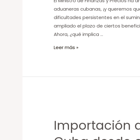
El Ministro de Finanzas y Precios ha 
aduaneras cubanas, ¡y queremos que 
dificultades persistentes en el sumi
ampliado el plazo de ciertos benefici
Ahora, ¿qué implica …
Leer más »
Importación
de
Importación d
celulares
a
Cuba