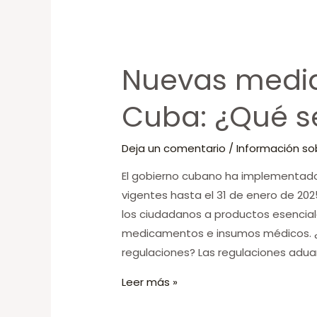
Nuevas
medidas
Nuevas medi
aduanales
en
Cuba: ¿Qué s
Cuba:
¿Qué
Deja un comentario
/
Información so
se
puede
El gobierno cubano ha implementad
enviar?
vigentes hasta el 31 de enero de 202
los ciudadanos a productos esencia
medicamentos e insumos médicos. ¿
regulaciones? Las regulaciones adua
Leer más »