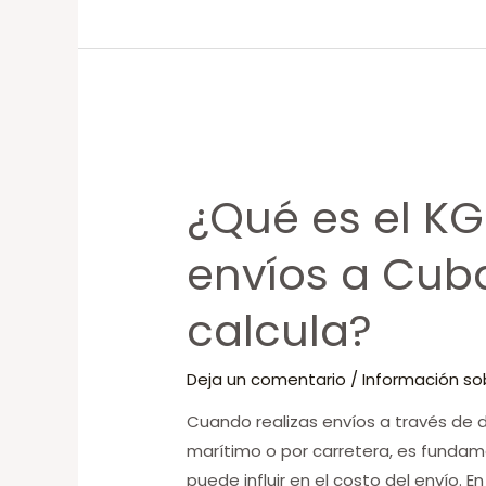
¿Qué
es
¿Qué es el KG
el
KG
envíos a Cub
Tasable
en
calcula?
los
envíos
Deja un comentario
/
Información so
a
Cuba
Cuando realizas envíos a través de 
y
marítimo o por carretera, es funda
cómo
puede influir en el costo del envío. 